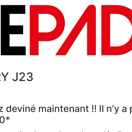
Y J23
deviné maintenant !! Il n’y a 
00*