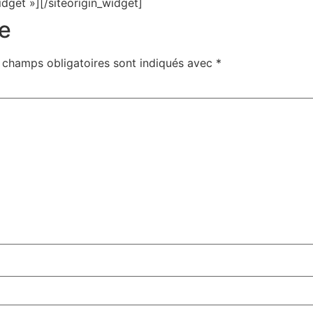
idget »]
[/siteorigin_widget]
e
 champs obligatoires sont indiqués avec
*